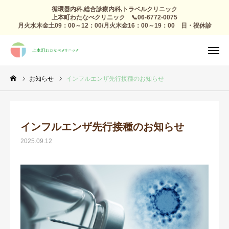
循環器内科,総合診療内科,トラベルクリニック
上本町わたなべクリニック 📞06-6772-0075
月火水木金土09：00～12：00/月火木金16：00～19：00 日・祝休診
TEL
診療日

アクセス
感染症外来
お知らせ
インフルエンザ先行接種のお知らせ
総合診療
予防接種 トラベルクリニック
インフルエンザ先行接種のお知らせ
2025.09.12
健康診断
高血圧 生活習慣病
心療内科
整形外科 リハビリ