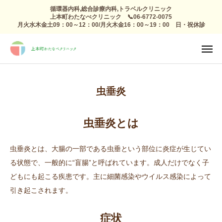
循環器内科,総合診療内科,トラベルクリニック
上本町わたなべクリニック 📞06-6772-0075
月火水木金土09：00～12：00/月火木金16：00～19：00 日・祝休診
TEL
診療日

アクセス
感染症外来
虫垂炎
総合診療
予防接種 トラベルクリニック
虫垂炎とは
健康診断
虫垂炎とは、大腸の一部である虫垂という部位に炎症が生じてい
る状態で、一般的に“盲腸”と呼ばれています。成人だけでなく子
高血圧 生活習慣病
どもにも起こる疾患です。主に細菌感染やウイルス感染によって
引き起こされます。
心療内科
整形外科 リハビリ
症状