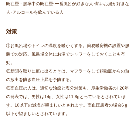
既往歴・脳卒中の既往歴･一番風呂が好きな人･熱いお湯が好きな
人･アルコールを飲んでいる人
対策
①お風呂場やトイレの温度を暖かくする。簡易暖房機の設置や服
装での対応。風呂場全体にお湯でシャワーをしておくことも有
効。
②新聞を取りに庭に出るときは、マフラーをして頚動脈からの熱
の放出を防ぎ血圧上昇を予防する。
③高血圧の人は、適切な治療と塩分対策も。厚生労働省のH26年
の発表では、男性は14g、女性は11.8gとっているとされていま
す。10以下の減塩が望ましいとされます。高血圧患者の場合6ｇ
以下が望ましいとされています。