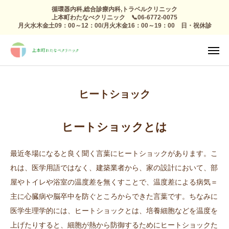
循環器内科,総合診療内科,トラベルクリニック
上本町わたなべクリニック 📞06-6772-0075
月火水木金土09：00～12：00/月火木金16：00～19：00 日・祝休診
TEL
診療日

アクセス
感染症外来
ヒートショック
総合診療
予防接種 トラベルクリニック
ヒートショックとは
健康診断
最近冬場になると良く聞く言葉にヒートショックがあります。こ
れは、医学用語ではなく、建築業者から、家の設計において、部
高血圧 生活習慣病
屋やトイレや浴室の温度差を無くすことで、温度差による病気＝
主に心臓病や脳卒中を防ぐところからできた言葉です。ちなみに
心療内科
医学生理学的には、ヒートショックとは、培養細胞などを温度を
整形外科 リハビリ
上げたりすると、細胞が熱から防御するためにヒートショックた