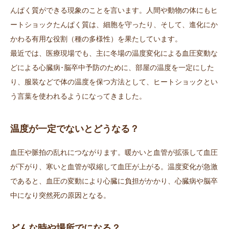
んぱく質ができる現象のことを言います。人間や動物の体にもヒ
📞06-6772-0075
ートショックたんぱく質は、細胞を守ったり、そして、進化にか
かわる有用な役割（種の多様性）を果たしています。
最近では、医療現場でも、主に冬場の温度変化による血圧変動な
どによる心臓病･脳卒中予防のために、部屋の温度を一定にした
り、服装などで体の温度を保つ方法として、ヒートショックとい
う言葉を使われるようになってきました。
温度が一定でないとどうなる？
血圧や脈拍の乱れにつながります。暖かいと血管が拡張して血圧
が下がり、寒いと血管が収縮して血圧が上がる。温度変化が急激
であると、血圧の変動により心臓に負担がかかり、心臓病や脳卒
中になり突然死の原因となる。
どんな時や場所でになる？