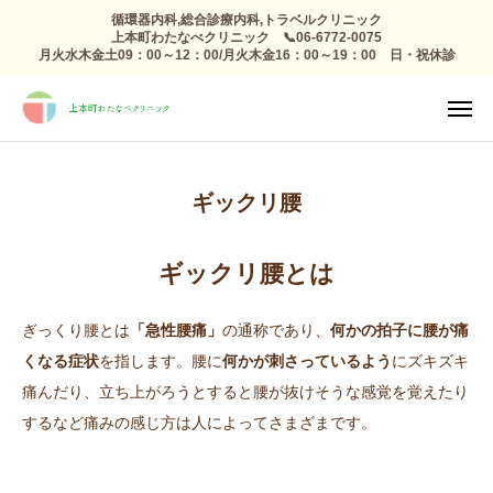
循環器内科,総合診療内科,トラベルクリニック
上本町わたなべクリニック 📞06-6772-0075
月火水木金土09：00～12：00/月火木金16：00～19：00 日・祝休診
TEL
診療日

アクセス
感染症外来
ギックリ腰
総合診療
予防接種 トラベルクリニック
ギックリ腰とは
健康診断
ぎっくり腰とは
「急性腰痛」
の通称であり、
何かの拍子に腰が痛
くなる症状
を指します。腰に
何かが刺さっているよう
にズキズキ
高血圧 生活習慣病
痛んだり、立ち上がろうとすると腰が抜けそうな感覚を覚えたり
するなど痛みの感じ方は人によってさまざまです。
心療内科
整形外科 リハビリ