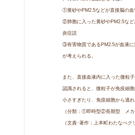
①黄砂やPM2.5などが直接脳の
②肺胞に入った黄砂やPM2.5
炎症説
③有害物質であるPM2.5が血
が考えられる。
また、直接血液内に入った微粒子
認識されると、微粒子が免疫細胞
小さすぎたり、免疫細胞から逃れ
（分類：①即時型②長期型 メカ
（文責･著作：上本町わたなべク