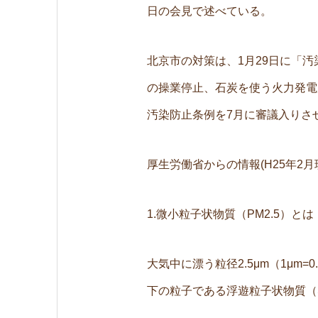
日の会見で述べている。
北京市の対策は、1月29日に「
の操業停止、石炭を使う火力発電
汚染防止条例を7月に審議入りさ
厚生労働省からの情報(H25年2
1.微小粒子状物質（PM2.5）とは
大気中に漂う粒径2.5μm（1μm
下の粒子である浮遊粒子状物質（