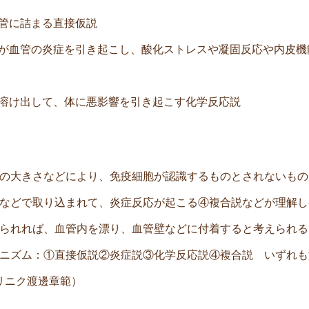
血管に詰まる直接仮説
などが血管の炎症を引き起こし、酸化ストレスや凝固反応や内皮
液に溶け出して、体に悪影響を引き起こす化学反応説
の大きさなどにより、免疫細胞が認識するものとされないもの
などで取り込まれて、炎症反応が起こる④複合説などが理解し
られれば、血管内を漂り、血管壁などに付着すると考えられる
ニズム：①直接仮説②炎症説③化学反応説④複合説 いずれも
リニク渡邊章範）