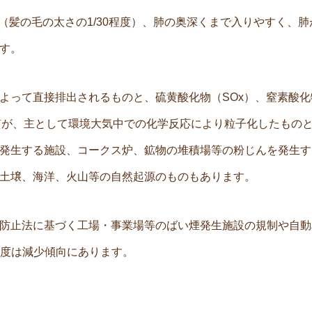
め（髪の毛の太さの1/30程度）、肺の奥深くまで入りやすく、
す。
よって直接排出されるものと、硫黄酸化物（SOx）、窒素酸化
質が、主として環境大気中での化学反応により粒子化したもの
発生する施設、コークス炉、鉱物の堆積場等の粉じんを発生す
土壌、海洋、火山等の自然起源のものもあります。
防止法に基づく工場・事業場等のばい煙発生施設の規制や自動
な濃度は減少傾向にあります。