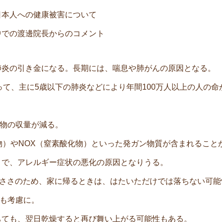
の日本人への健康被害について
送中での渡邊院長からのコメント
きや肺炎の引き金になる。長期には、喘息や肺がんの原因となる。
って、主に5歳以下の肺炎などにより年間100万人以上の人の
物の収量が減る。
黄酸化物）やNOX（窒素酸化物）といった発ガン物質が含まれること
くことで、アレルギー症状の悪化の原因となりうる。
の1の小ささのため、家に帰るときは、はたいただけでは落ちない可
も考慮に。
に落ちても、翌日乾燥すると再び舞い上がる可能性もある。