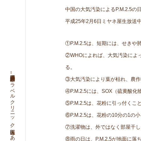
中国の大気汚染によるP.M.2.5
平成25年2月6日ミヤネ屋生放
①P.M.2.5は、短期には、せ
②WHOによれば、大気汚染によ
る。
③大気汚染により葉が枯れ、農作
④P.M.2.5には、SOX（硫
⑤P.M.2.5は、花粉に引っ付
⑥P.M.2.5は、花粉の10分
⑦洗濯物は、外ではなく部屋干し
⑧雨の日は、P.M.2.5が地面