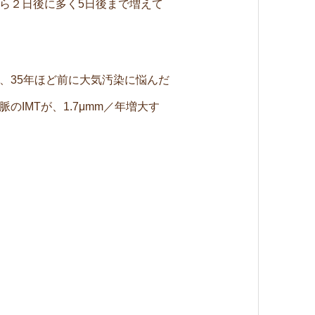
ら２日後に多く5日後まで増えて
、35年ほど前に大気汚染に悩んだ
IMTが、1.7μmm／年増大す