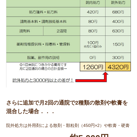
さらに追加で月2回の通院で2種類の散剤や軟膏を
混合した場合．．．
院外処方は外用剤による散剤・顆粒剤（450円×2）や軟膏・硬膏