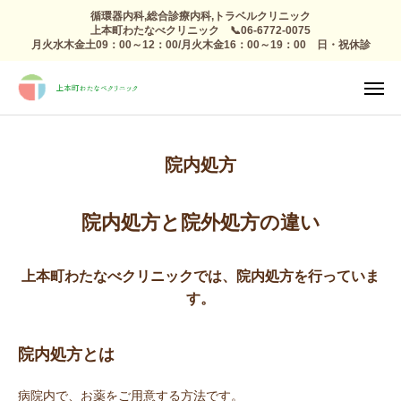
循環器内科,総合診療内科,トラベルクリニック
上本町わたなべクリニック 📞06-6772-0075
月火水木金土09：00～12：00/月火木金16：00～19：00 日・祝休診
TEL
診療日

アクセス
感染症外来
院内処方
総合診療
予防接種 トラベルクリニック
院内処方と院外処方の違い
健康診断
上本町わたなべクリニックでは、院内処方を行っていま
す。
高血圧 生活習慣病
心療内科
院内処方とは
整形外科 リハビリ
病院内で、お薬をご用意する方法です。