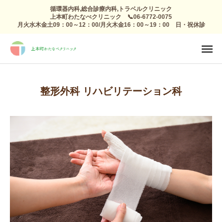
循環器内科,総合診療内科,トラベルクリニック
上本町わたなべクリニック 📞06-6772-0075
月火水木金土09：00～12：00/月火木金16：00～19：00 日・祝休診
TEL
診療日

アクセス
感染症外来
整形外科 リハビリテーション科
総合診療
予防接種 トラベルクリニック
健康診断
高血圧 生活習慣病
心療内科
整形外科 リハビリ