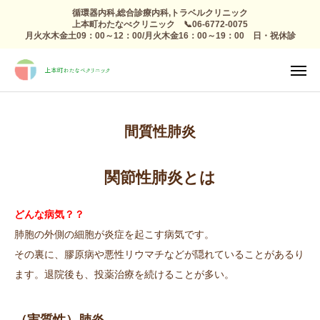
循環器内科,総合診療内科,トラベルクリニック
上本町わたなべクリニック 📞06-6772-0075
月火水木金土09：00～12：00/月火木金16：00～19：00 日・祝休診
TEL
診療日

アクセス
感染症外来
間質性肺炎
総合診療
予防接種 トラベルクリニック
関節性肺炎とは
健康診断
どんな病気？？
肺胞の外側の細胞が炎症を起こす病気です。
高血圧 生活習慣病
その裏に、膠原病や悪性リウマチなどが隠れていることがあるり
ます。退院後も、投薬治療を続けることが多い。
心療内科
整形外科 リハビリ