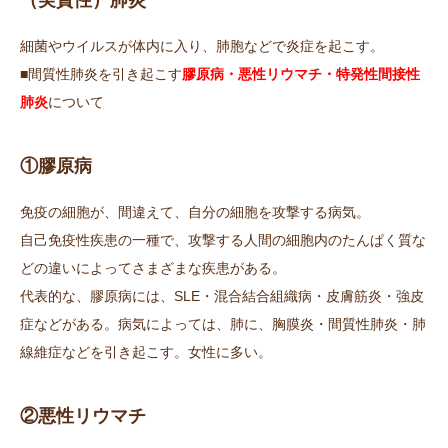
（実質性）肺炎
📞06-6772-0075
細菌やウイルスが体内に入り、肺胞などで炎症を起こす。
■間質性肺炎を引き起こす
膠原病・悪性リウマチ・特発性間接性
肺炎
について
①膠原病
免疫の細胞が、間違えて、自分の細胞を攻撃する病気。
自己免疫性疾患の一種で、攻撃する人間の細胞内のたんぱく質な
どの違いによってさまざまな疾患がある。
代表的な、膠原病には、SLE・混合結合組織病・皮膚筋炎・強皮
症などがある。病気によっては、肺に、胸膜炎・間質性肺炎・肺
線維症などを引き起こす。女性に多い。
②悪性リウマチ