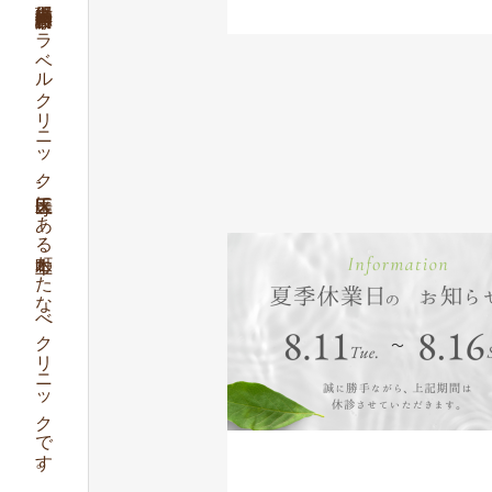
循環器内科,総合診療内科,トラベルクリニック,天王寺区にある上本町わたなべクリニックです。