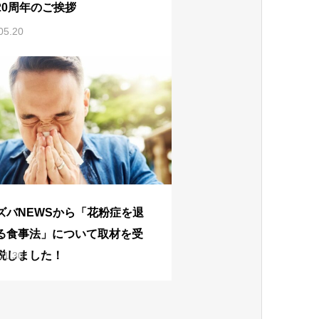
20周年のご挨拶
05.20
ズバNEWSから「花粉症を退
る食事法」について取材を受
説しました！
01.30