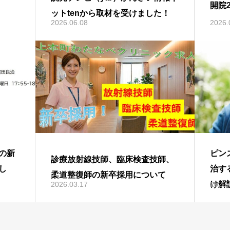
開院
ットtenから取材を受けました！
2026.06.08
2026.
の新
ピン
診療放射線技師、臨床検査技師、
し
治す
柔道整復師の新卒採用について
け解
2026.03.17
2026.