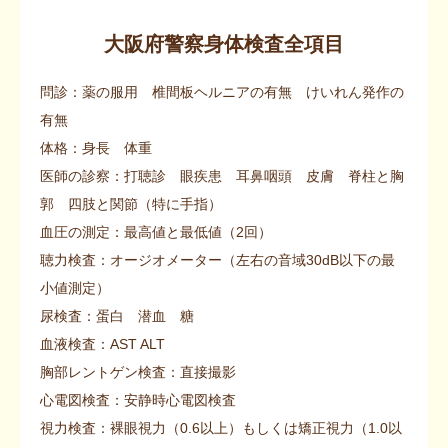
大阪府警察身体検査全項目
問診：薬の服用 椎間板ヘルニアの有無 けいれん発作の
有無
体格：身長 体重
医師の診察：打聴診 眼疾患 耳鼻咽頭 皮膚 脊柱と胸
郭 四肢と関節（特に手指）
血圧の測定：最高値と最低値（2回）
聴力検査：オージオメーター（左右の音域30dB以下の最
小値測定）
尿検査：蛋白 潜血 糖
血液検査：AST ALT
胸部レントゲン検査：直接撮影
心電図検査：安静時心電図検査
視力検査：裸眼視力（0.6以上）もしくは矯正視力（1.0以