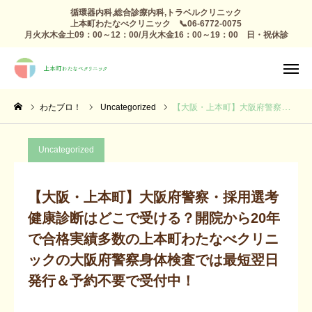
循環器内科,総合診療内科,トラベルクリニック
上本町わたなべクリニック 📞06-6772-0075
月火水木金土09：00～12：00/月火木金16：00～19：00 日・祝休診
TEL
診療日

アクセス
感染症外来
わたブロ！
Uncategorized
【大阪・上本町】大阪府警察・採用選考健康診断はどこで受ける？開院から20年で合格実績多数の上本町わたなべクリニックの大阪府警察身体検査では最短翌日発行＆予約不要で受付中！
総合診療
Uncategorized
予防接種 トラベルクリニック
【大阪・上本町】大阪府警察・採用選考
健康診断
健康診断はどこで受ける？開院から20年
高血圧 生活習慣病
で合格実績多数の上本町わたなべクリニ
ックの大阪府警察身体検査では最短翌日
心療内科
発行＆予約不要で受付中！
整形外科 リハビリ