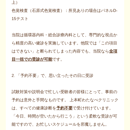
上）
色覚検査（石原式色覚検査）：所見ありの場合はパネルD-
15テスト
当院は循環器内科・総合診療内科として、専門的な視点か
ら精度の高い健診を実施しています。他院では「この項目
はできない」と断られてしまった内容でも、当院なら
全項
目一括での受診が可能
です。
2. 「予約不要」で、思い立ったその日に受診
試験対策や説明会で忙しい受験者の皆様にとって、事前の
予約は意外と手間なものです。 上本町わたなべクリニック
は、すべての健康診断を
予約不要
で受け付けています。
「今日、時間が空いたから行こう」という柔軟な受診が可
能ですので、お忙しいスケジュールを邪魔しません。