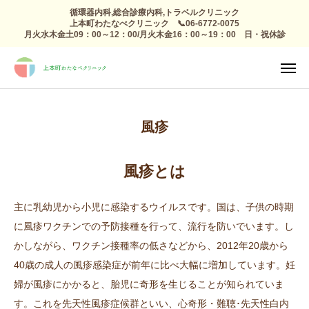
循環器内科,総合診療内科,トラベルクリニック
上本町わたなべクリニック 📞06-6772-0075
月火水木金土09：00～12：00/月火木金16：00～19：00 日・祝休診
TEL
診療日

アクセス
感染症外来
風疹
総合診療
予防接種 トラベルクリニック
風疹とは
健康診断
主に乳幼児から小児に感染するウイルスです。国は、子供の時期
に風疹ワクチンでの予防接種を行って、流行を防いでいます。し
高血圧 生活習慣病
かしながら、ワクチン接種率の低さなどから、2012年20歳から
40歳の成人の風疹感染症が前年に比べ大幅に増加しています。妊
心療内科
婦が風疹にかかると、胎児に奇形を生じることが知られていま
整形外科 リハビリ
す。これを先天性風疹症候群といい、心奇形・難聴･先天性白内