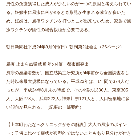
男性の免疫獲得した成人が少ないのが一つの原因と考えられてい
る。妊娠中に風疹に科かKると奇形児が生まれる確立が多いた
め、妊婦は、風疹ワクチンを打つとこが出来ないため、家族で風
疹ワクチンが陰性の場合接種が必要である。
朝日新聞社平成24年9月9日(日）朝刊第2社会面（26ページ）
風疹 止まらぬ猛威 昨年の4倍 都市部突出
風疹の感染者数が、国立感染症研究所が4年前から全国調査をし
た時以来最大規模になっている。平成23年は、1年間で374人だ
ったが、平成24年8月末の時点で、その4倍の1336人。東京305
人、大阪273人、兵庫222人､神奈川県121人と、人口密集地に多
い傾向が見られる。（記事の一部要約）
【上本町わたなべクリニックからの解説】大人の風疹のポイン
ト：子供に比べて症状が典型的ではないこともあり見分けが付き