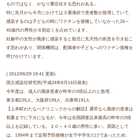
ものではなく、かなり重症化する恐れがある」
特に先月から今月にかけては３週連続で患者数が急増していて、
感染するのは子どもの時にワクチンを接種していなかった20～
40歳代の男性が８割近くを占めています。
妊娠中の女性が風疹に感染すると胎児に先天性の疾患を引き起こ
す恐れがあり、関係機関は、配偶者や子どもへのワクチン接種を
呼びかけています。
( 2012/06/29 19:41 更新)
国立感染症研究所(平成24年8月14日発表)
今年度は、成人の風疹患者が昨年の3倍以上のと急増。
東京都235人、大阪府199人、兵庫県191人
【上本町わたなべクリニックからの解説】通常なら風疹の患者は
初夏までに下火になるが、今年は全国調査以来最高の昨年の3倍
以上を記録している。２０～４０歳の男性に多い。原因として
は、1994年まで定期予防接種が女子中学生だけであったため、