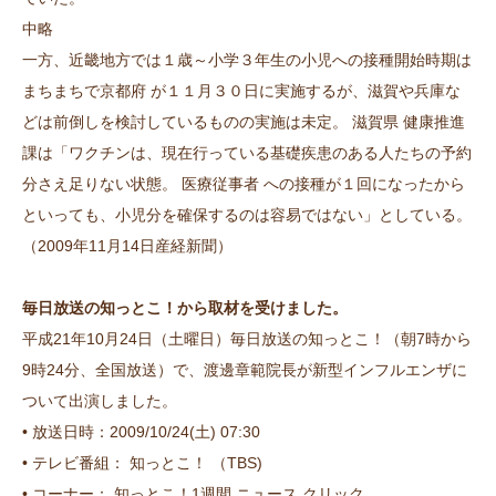
中略
一方、近畿地方では１歳～小学３年生の小児への接種開始時期は
まちまちで京都府 が１１月３０日に実施するが、滋賀や兵庫な
どは前倒しを検討しているものの実施は未定。 滋賀県 健康推進
課は「ワクチンは、現在行っている基礎疾患のある人たちの予約
分さえ足りない状態。 医療従事者 への接種が１回になったから
といっても、小児分を確保するのは容易ではない」としている。
（2009年11月14日産経新聞）
毎日放送の知っとこ！から取材を受けました。
平成21年10月24日（土曜日）毎日放送の知っとこ！（朝7時から
9時24分、全国放送）で、渡邊章範院長が新型インフルエンザに
ついて出演しました。
• 放送日時：2009/10/24(土) 07:30
• テレビ番組： 知っとこ！ （TBS)
• コーナー： 知っとこ！1週間 ニュース クリック