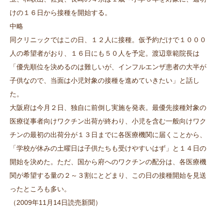
けの１６日から接種を開始する。
中略
同クリニックではこの日、１２人に接種。仮予約だけで１０００
人の希望者がおり、１６日にも５０人を予定。渡辺章範院長は
「優先順位を決めるのは難しいが、インフルエンザ患者の大半が
子供なので、当面は小児対象の接種を進めていきたい」と話し
た。
大阪府は今月２日、独自に前倒し実施を発表。最優先接種対象の
医療従事者向けワクチン出荷が終わり、小児を含む一般向けワク
チンの最初の出荷分が１３日までに各医療機関に届くことから、
「学校が休みの土曜日は子供たちも受けやすいはず」と１４日の
開始を決めた。ただ、国から府へのワクチンの配分は、各医療機
関が希望する量の２～３割にとどまり、この日の接種開始を見送
ったところも多い。
（2009年11月14日読売新聞）