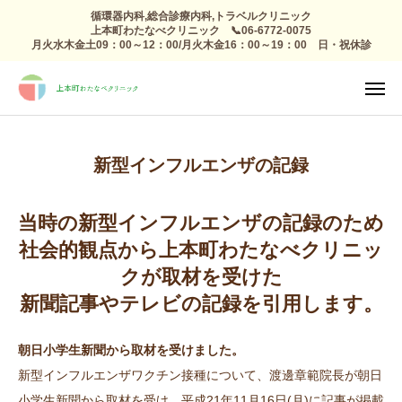
循環器内科,総合診療内科,トラベルクリニック
上本町わたなべクリニック 📞06-6772-0075
月火水木金土09：00～12：00/月火木金16：00～19：00 日・祝休診
TEL
診療日

アクセス
感染症外来
新型インフルエンザの記録
総合診療
予防接種 トラベルクリニック
当時の新型インフルエンザの記録のため
社会的観点から上本町わたなべクリニッ
健康診断
クが取材を受けた
新聞記事やテレビの記録を引用します。
高血圧 生活習慣病
心療内科
朝日小学生新聞から取材を受けました。
新型インフルエンザワクチン接種について、渡邊章範院長が朝日
整形外科 リハビリ
小学生新聞から取材を受け、平成21年11月16日(月)に記事が掲載