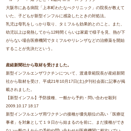
大阪市にある病院「上本町わたなべクリニック」の院長が教えて
いた、子どもが新型インフルに感染したときの対処法。
乳児は母乳をしっかり取り、タミフルも効果的とのこと。また、
幼児以上は発熱してから12時間くらいは家庭で様子を見、熱が下
がらない場合医療機関でタミフルやリレンザなどの治療薬を開始
することが先決だという。
産経新聞社から取材を受けました。
新型インフルエンザワクチンについて、渡邊章範院長が産経新聞
社から取材を受け、平成21年10月17日(土)夕刊社会面に記事が掲
載されました。
【新型インフル】予防接種、一般から予約・問い合わせ殺到
2009.10.17 18:17
新型インフルエンザ用ワクチンの接種が優先順位の高い「医療従
事者」を対象として１９日から始まるのを前に、まだ接種ができ
ない一般の人からの予約や問い合わせが医療機関に相次いでい