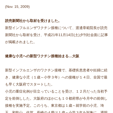
(Nov. 15, 2009)
読売新聞社から取材を受けました。
新型インフルエンザワクチン接種について、渡邊章範院長が読売
新聞社から取材を受け、平成21年11月14日(土)夕刊社会面に記事
が掲載されました。
健康な小児への新型ワクチン接種始まる…大阪
新型インフルエンザのワクチン接種で、基礎疾患患者や妊婦に続
き、健康な小児（１歳～小学３年）への接種が１４日、全国で最
も早く大阪府でスタートした。
小児の重症化例が目立っていることを受け、１２月だった当初予
定を前倒しした。大阪府のほかにも１０都府県が今月中の前倒し
接種を実施予定。このうち、東京都は１歳～就学前の小児、埼
玉、和歌山、佐賀、長崎の４県は１歳～小学３年を対象に、週明