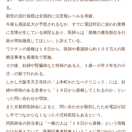
る。
新型の流行規模は全国的に注意報レベルを突破。
今後も感染拡大が予想されるなか、すでに電話対応に追われ業務
に支障が生じている病院もあり、医師らは「接種の優先順位を行
政が周知徹底してほしい」と訴えている。
ワクチンの接種は１９日から、医師や看護師ら約１００万人の医
療従事者を最優先で実施。
その後、妊婦や腎臓病など持病のある人、１歳～小学３年生の小
児－の順で行われる。
しかし大阪市天王寺区の「上本町わたなべクリニック」には、妊
婦や持病のある患者から「１９日から接種してくれるのか」とい
った問い合わせが増加。
また京都府医師会によると、問い合わせが殺到したため電話が話
し中でつながらなくなった小児科医院もあるという。
同医師会の担当者は「一般の人は『１９日から接種』という情報
だけを覚えていて、医療従事者対象ということに気づかないので