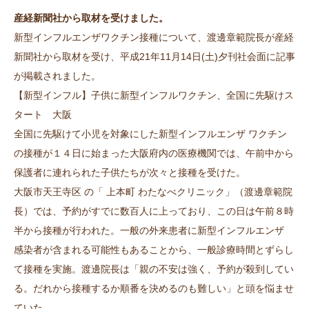
産経新聞社から取材を受けました。
新型インフルエンザワクチン接種について、渡邊章範院長が産経
新聞社から取材を受け、平成21年11月14日(土)夕刊社会面に記事
が掲載されました。
【新型インフル】子供に新型インフルワクチン、全国に先駆けス
タート 大阪
全国に先駆けて小児を対象にした新型インフルエンザ ワクチン
の接種が１４日に始まった大阪府内の医療機関では、午前中から
保護者に連れられた子供たちが次々と接種を受けた。
大阪市天王寺区 の「 上本町 わたなべクリニック」（渡邊章範院
長）では、予約がすでに数百人に上っており、この日は午前８時
半から接種が行われた。一般の外来患者に新型インフルエンザ
感染者が含まれる可能性もあることから、一般診療時間とずらし
て接種を実施。渡邊院長は「親の不安は強く、予約が殺到してい
る。だれから接種するか順番を決めるのも難しい」と頭を悩ませ
ていた。