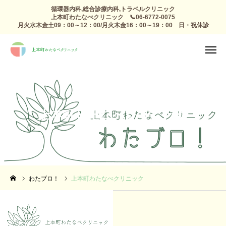
循環器内科,総合診療内科,トラベルクリニック
上本町わたなべクリニック 📞06-6772-0075
月火水木金土09：00～12：00/月火木金16：00～19：00 日・祝休診
TEL
診療日

アクセス
感染症外来
総合診療
上本町わたなべクリニック
予防接種 トラベルクリニック
健康診断
高血圧 生活習慣病
わたブロ！
上本町わたなべクリニック
心療内科
整形外科 リハビリ