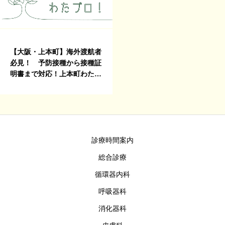
📞06-6772-0075
【大阪・上本町】海外渡航者
必見！ 予防接種から接種証
明書まで対応！上本町わたな
べクリニック（大阪上本町ト
ラベルクリニック）が選ばれ
る理由とトラベル外来の進め
方
診療時間案内
総合診療
循環器内科
呼吸器科
消化器科